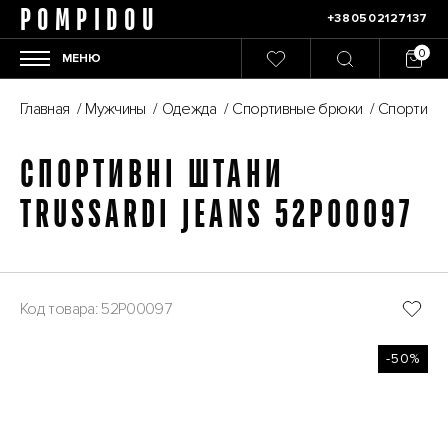
POMPIDOU
+380502127137
МЕНЮ
Главная
/
Мужчины
/
Одежда
/
Спортивные брюки
/
Спортивни
СПОРТИВНІ ШТАНИ
TRUSSARDI JEANS 52P00097
Код товара: 52P00097
-50%