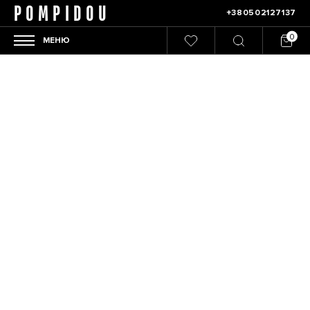
POMPIDOU
+380502127137
МЕНЮ
Главная
/
Мужчины
/
Аксессуары
/
Чемоданы
Фільтрувати
Сортировка