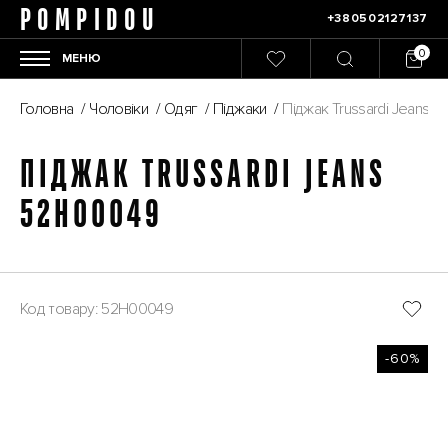
POMPIDOU
+380502127137
МЕНЮ
Головна
/
Чоловіки
/
Одяг
/
Піджаки
/
Піджак Trussardi Jeans 
ПІДЖАК TRUSSARDI JEANS
52H00049
Код товару: 52H00049
-60%