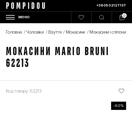
POMPIDOU
+380502127137
МЕНЮ
Головна
/
Чоловіки
/
Взуття
/
Мокасини
/
Мокасини і сліпони
/
МОКАСИНИ MARIO BRUNI
62213
Код товару: 62213
-60%