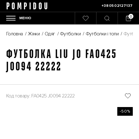
POMPIDOU
+380502127137
МЕНЮ
Головна
/
Жінки
/
Одяг
/
Футболки
/
Футболки і топи
/
Футбол
ФУТБОЛКА LIU JO FA0425
J0094 22222
Код товару: FA0425 J0094 22222
-50%