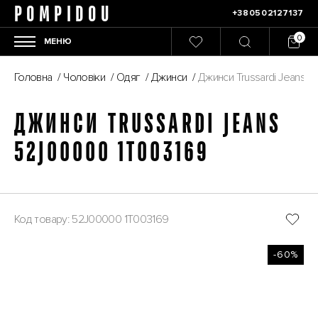
POMPIDOU
+380502127137
МЕНЮ
Головна
/
Чоловіки
/
Одяг
/
Джинси
/
Джинси Trussardi Jeans 
ДЖИНСИ TRUSSARDI JEANS
52J00000 1T003169
Код товару: 52J00000 1T003169
-60%