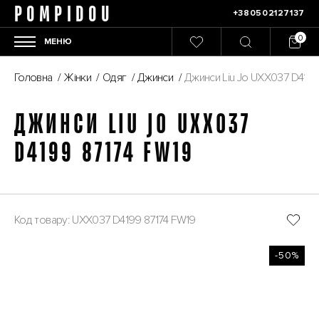
POMPIDOU
+380502127137
МЕНЮ
Головна
/
Жінки
/
Одяг
/
Джинси
/
Джинси Liu Jo UXX037 D4199
ДЖИНСИ LIU JO UXX037
D4199 87174 FW19
Код товару: UXX037 D4199 87174 FW19
-50%