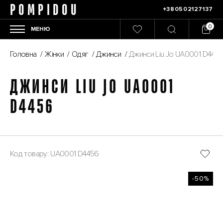
POMPIDOU
+380502127137
МЕНЮ
Головна
/
Жінки
/
Одяг
/
Джинси
/
Джинси Liu Jo UA0001 D445
ДЖИНСИ LIU JO UA0001
D4456
Код товару: UA0001 D4456
-50%