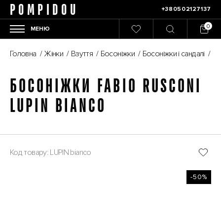
POMPIDOU
+380502127137
МЕНЮ
Головна
/
Жінки
/
Взуття
/
Босоніжки
/
Босоніжки і сандалі
/
Бо
БОСОНІЖКИ FABIO RUSCONI
LUPIN BIANCO
Код товару: LUPIN bianco
-50%