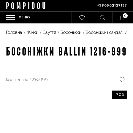
POMPIDOU
+380502127137
МЕНЮ
Головна
/
Жінки
/
Взуття
/
Босоніжки
/
Босоніжки і сандалі
/
Бо
БОСОНІЖКИ BALLIN 1216-999
Код товару: 1216-999
-70%