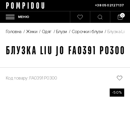
POMPIDOU
+380502127137
МЕНЮ
Головна
/
Жінки
/
Одяг
/
Блузи
/
Сорочки і блузи
/
Блузка Liu 
БЛУЗКА LIU JO FA0391 P0300
Код товару: FA0391 P0300
-50%